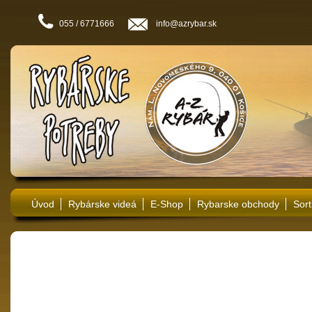
055 / 6771666
info@azrybar.sk
Úvod
Rybárske videá
E-Shop
Rybarske obchody
Sort