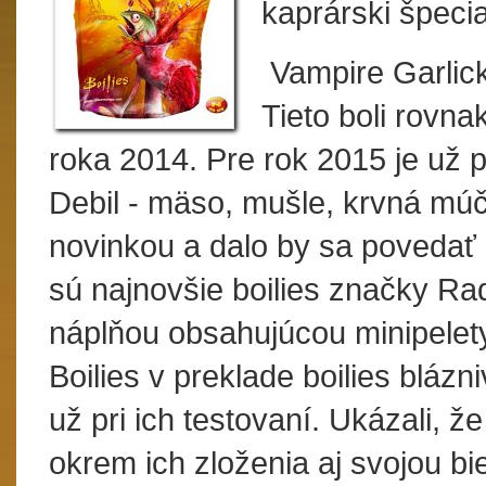
kaprárski špecia
Vampire Garlick
Tieto boli rovn
roka 2014. Pre rok 2015 je už p
Debil - mäso, mušle, krvná mú
novinkou a dalo by sa povedať
sú najnovšie boilies značky Ra
náplňou obsahujúcou minipelet
Boilies v preklade boilies blázni
už pri ich testovaní. Ukázali, 
okrem ich zloženia aj svojou bie