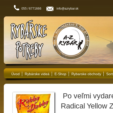
055 / 6771666
info@azrybar.sk
Úvod
Rybárske videá
E-Shop
Rybarske obchody
Sort
Po veľmi vydare
Radical Yellow 