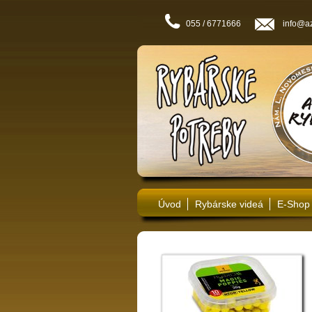
055 / 6771666
info@az
Úvod
Rybárske videá
E-Shop