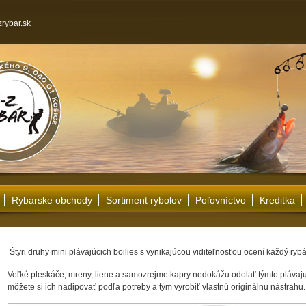
rybar.sk
Rybarske obchody
Sortiment rybolov
Poľovníctvo
Kreditka
Štyri druhy mini plávajúcich boilies s vynikajúcou viditeľnosťou ocení každý rybá
Veľké pleskáče, mreny, liene a samozrejme kapry nedokážu odolať týmto plávaju
môžete si ich nadipovať podľa potreby a tým vyrobiť vlastnú originálnu nástrahu