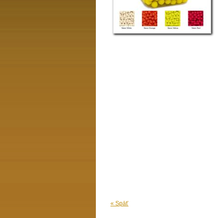
« Späť