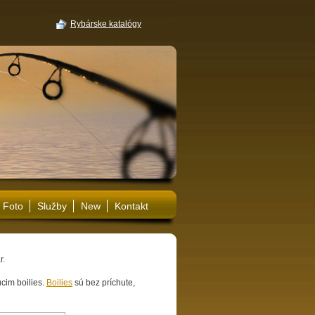
Rybárske katalógy
Foto
Služby
New
Kontakt
r.
cim boilies.
Boilies
sú bez príchute,
.