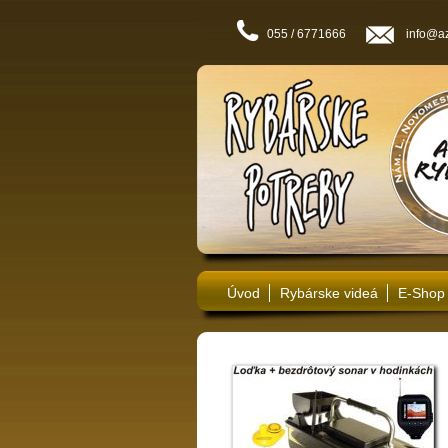
055 / 6771666
info@az
Úvod
Rybárske videá
E-Shop