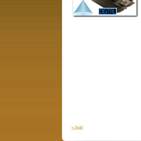
« Späť