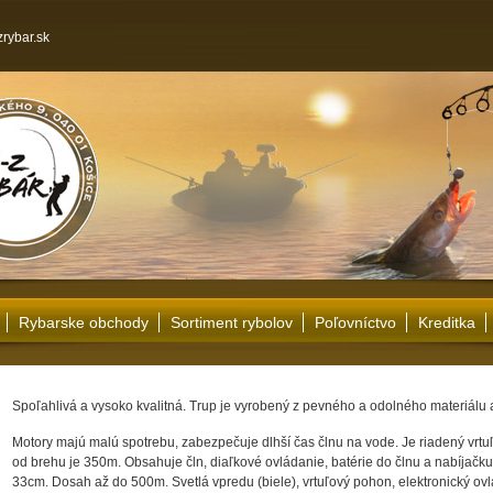
rybar.sk
Rybarske obchody
Sortiment rybolov
Poľovníctvo
Kreditka
Spoľahlivá a vysoko kvalitná. Trup je vyrobený z pevného a odolného materiálu a
Motory majú malú spotrebu, zabezpečuje dlhší čas člnu na vode. Je riadený vrt
od brehu je 350m. Obsahuje čln, diaľkové ovládanie, batérie do člnu a nabíjač
33cm. Dosah až do 500m. Svetlá vpredu (biele), vrtuľový pohon, elektronický ovl