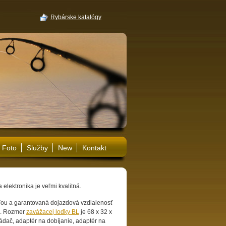
Rybárske katalógy
Foto
Služby
New
Kontakt
 elektronika je veľmi kvalitná.
uľou a garantovaná dojazdová vzdialenosť
ku. Rozmer
zavážacej loďky BL
je 68 x 32 x
ádač, adaptér na dobíjanie, adaptér na